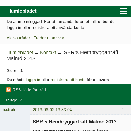
Humlebladet
Du är inte inloggad.
För att använda forumet fullt ut bör du
Index
logga in eller registrera ett användarkonto.
Användarlista
Aktiva trådar
Trådar utan svar
Regler
→
SBR:s Hembryggarträff
Humlebladet
→
Kontakt
Sök
Malmö 2013
Registrera ett konto
Sidor
1
Logga in
Du måste
logga in
eller
registrera ett konto
för att svara
Webbutik
RSS-flöde för tråd
Inlägg: 2
2013-06-02 13:33:04
1
jcstroh
Medlem
SBR:s Hembryggarträff Malmö 2013
Offline
Var:
Simrishamnsgatan 15 (Möllevången)