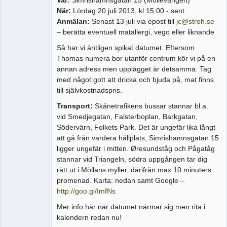
När:
Lördag 20 juli 2013, kl 15:00 - sent
Anmälan:
Senast 13 juli via epost till
jc@stroh.se
– berätta eventuell matallergi, vego eller liknande
Så har vi äntligen spikat datumet. Eftersom
Thomas numera bor utanför centrum kör vi på en
annan adress men upplägget är detsamma: Tag
med något gott att dricka och bjuda på, mat finns
till självkostnadspris.
Transport:
Skånetrafikens bussar stannar bl.a.
vid Smedjegatan, Falsterboplan, Barkgatan,
Södervärn, Folkets Park. Det är ungefär lika långt
att gå från vardera hållplats, Simrishamnsgatan 15
ligger ungefär i mitten. Øresundståg och Pågatåg
stannar vid Triangeln, södra uppgången tar dig
rätt ut i Möllans myller, därifrån max 10 minuters
promenad. Karta: nedan samt Google –
http://goo.gl/ImfNs
Mer info här när datumet närmar sig men rita i
kalendern redan nu!