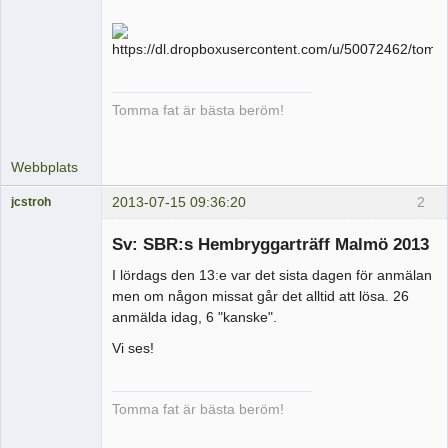
Tomma fat är bästa beröm!
Webbplats
2013-07-15 09:36:20
2
jcstroh
Medlem
Sv: SBR:s Hembryggarträff Malmö 2013
Offline
I lördags den 13:e var det sista dagen för anmälan
men om någon missat går det alltid att lösa. 26
anmälda idag, 6 "kanske".
Vi ses!
Tomma fat är bästa beröm!