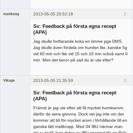
2013-05-05 20:52:18
2
mankang
Medlem
Sv: Feedback på första egna recept
Offline
(APA)
Jag skulle fortfarande koka en timme pga DMS.
Jag skulle även fördela om humlen lite, kanske 5g
vid 60 min och lite vid 15 och 10 min också samt 0
min. Men det beror på vad du är ute efter?
2013-05-05 21:35:59
3
Vikage
Medlem
Sv: Feedback på första egna recept
Offline
(APA)
Främst är jag ute efter att få mycket humlearom,
därför de sena givorna. Dock vet jag inte om det
kommer att bli för mycket arom i förhållande till en
ganska lätt maltkropp. Med 34 IBU närmar man
sig ju ändå övre delen av IBU-spannet för en Pale