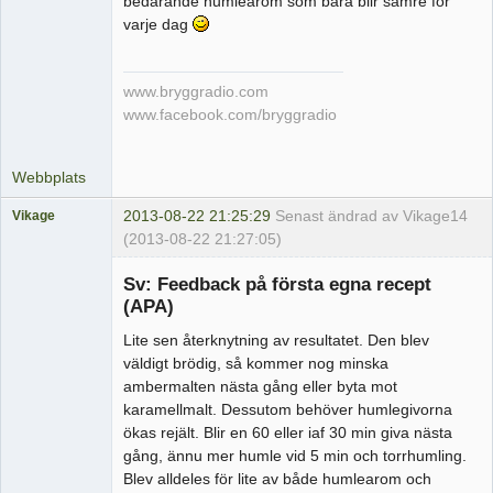
bedårande humlearom som bara blir sämre för
varje dag
www.bryggradio.com
www.facebook.com/bryggradio
Webbplats
2013-08-22 21:25:29
Senast ändrad av Vikage
14
Vikage
(2013-08-22 21:27:05)
Medlem
Sv: Feedback på första egna recept
Offline
(APA)
Lite sen återknytning av resultatet. Den blev
väldigt brödig, så kommer nog minska
ambermalten nästa gång eller byta mot
karamellmalt. Dessutom behöver humlegivorna
ökas rejält. Blir en 60 eller iaf 30 min giva nästa
gång, ännu mer humle vid 5 min och torrhumling.
Blev alldeles för lite av både humlearom och