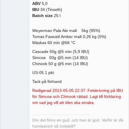
ABV
5,0
IBU
34 (Tinseth)
Batch size
25 l
Weyerman Pale Ale malt 5kg (95%)
Tomas Fawcett Amber malt 0,26 kg (5%)
Mäskas 60 min @66 °C
Cascade 50g @5 min (5,9 IBU)
Simcoe 50g @5 min (14 IBU)
Chinook 50 g @5 min (14 IBU)
US-05 1 pkt
Tack på förhand
Redigerad 2013-05-05 22:37: Felskrivning på IBU
för Simcoe och Chinook rättad. Lagt till förklaring
om vad jag vill att ölen ska smaka.
Om det finns en gud, och han är god. Varför är då
humlearom så instabilt?