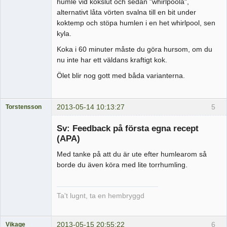
humle vid kokslut och sedan "whirlpoola",
alternativt låta vörten svalna till en bit under
koktemp och stöpa humlen i en het whirlpool, sen
kyla.
Koka i 60 minuter måste du göra hursom, om du
nu inte har ett väldans kraftigt kok.
Ölet blir nog gott med båda varianterna.
2013-05-14 10:13:27
5
Torstensson
Medlem
Sv: Feedback på första egna recept
Offline
(APA)
Med tanke på att du är ute efter humlearom så
borde du även köra med lite torrhumling.
Ta't lugnt, ta en hembryggd
2013-05-15 20:55:22
6
Vikage