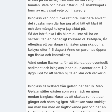
humlen. Vete och havre hittar du på snabbköpet i
form av ex. valsat vete och havregryn.
Isinglass kan nog funka rätt bra. Har bara använt
det i casks men där har jag alltid fått ett klart öl
och den mängd kolsyra jag siktat på.
Så det bör funka i din öl om du inte vill ha en
seltzer utan en behagligt kolsyrad öl. Buteljera, låt
efterjäsa ett par dagar (är jästen pigg ska du ha
kolsyra efter 4-5 dagar.) Ännu en parentes öppna
ngn flaska och kontrollera)
Vänd sedan flaskorna för att blanda upp eventuellt
sediment och isinglass innan du placerar dem 1-2
dygn i kyl för att sedan njuta en klar och vacker öl.
Isinglass till skillnad från gelatin har fler liv. Mao.
Gelatin sätter gästen som en smäck en gång
medan isinglass klarar av att skakas runt ett par
gånger och sätta sig igen. Vilket kan vara smidigt
när man kör med en lågflockande jäst och har en