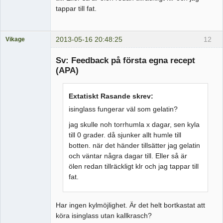
tappar till fat.
2013-05-16 20:48:25
12
Vikage
Medlem
Sv: Feedback på första egna recept
Offline
(APA)
Extatiskt Rasande skrev:
isinglass fungerar väl som gelatin?
jag skulle noh torrhumla x dagar, sen kyla
till 0 grader. då sjunker allt humle till
botten. när det händer tillsätter jag gelatin
och väntar några dagar till. Eller så är
ölen redan tillräckligt klr och jag tappar till
fat.
Har ingen kylmöjlighet. Är det helt bortkastat att
köra isinglass utan kallkrasch?