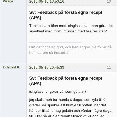
2013-05-16 18:53:16
10
Vikage
Medlem
Sv: Feedback på första egna recept
Offline
(APA)
Tänkte klara ölen med isinglass, kan man göra det
simultant med torrhumlingen med bra resultat?
Om det finns en gud, och han är god. Varför är då
humlearom så instabilt?
2013-05-16 20:45:39
11
Extatiskt Rasande
Medlem
Sv: Feedback på första egna recept
Offline
(APA)
isinglass fungerar väl som gelatin?
jag skulle noh torrhumla x dagar, sen kyla till 0
grader. då sjunker allt humle till botten. när det
händer tillsätter jag gelatin och väntar några dagar
till. Eller så är ölen redan tillräckligt klr och jag