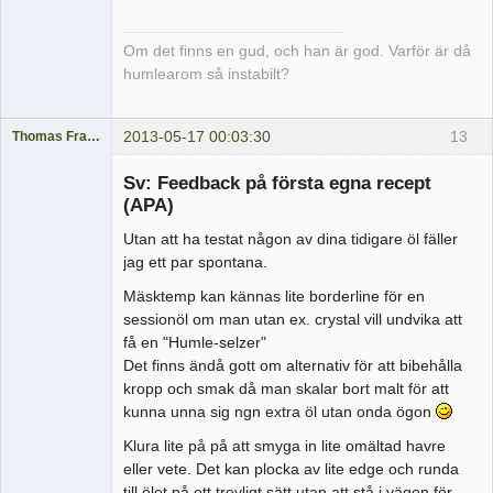
Om det finns en gud, och han är god. Varför är då
humlearom så instabilt?
2013-05-17 00:03:30
13
Thomas Fransson
Medlem
Sv: Feedback på första egna recept
Offline
(APA)
Utan att ha testat någon av dina tidigare öl fäller
jag ett par spontana.
Mäsktemp kan kännas lite borderline för en
sessionöl om man utan ex. crystal vill undvika att
få en "Humle-selzer"
Det finns ändå gott om alternativ för att bibehålla
kropp och smak då man skalar bort malt för att
kunna unna sig ngn extra öl utan onda ögon
Klura lite på på att smyga in lite omältad havre
eller vete. Det kan plocka av lite edge och runda
till ölet på ett trevligt sätt utan att stå i vägen för