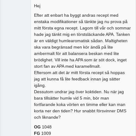
Hej
Efter att enbart ha byggt andras recept med
enstaka modifikationer så tänkte jag nu prova på
mitt första egna recept. Lagom till vår och sommar
hade jag tänkt mig en törstsläckande APA. Tanken
är en väldigt humlearomatisk sådan. Maltigheten
ska vara begränsad men kör ändå på lite
ambermalt för att balansera beskan med lite
brödighet. Vill inte ha APA som är söt dock, inget
stort fan av APA med karamellmalt.
Eftersom att det är mitt första recept så hoppas
jag att kunna få lite feedback innan jag sätter
igång.
Dessutom undrar jag över koktiden. Nu när jag
bara tillsätter humle vid 5 min, bör man
fortfarande koka vörten en timme eller kan man
korta ner den tiden? Hur snabbt försvinner DMS
och liknande?
OG
1048
FG
1009