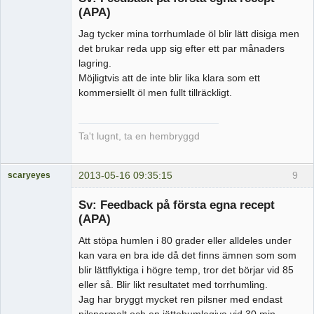
(APA)
Jag tycker mina torrhumlade öl blir lätt disiga men
det brukar reda upp sig efter ett par månaders
lagring.
Möjligtvis att de inte blir lika klara som ett
kommersiellt öl men fullt tillräckligt.
Ta't lugnt, ta en hembryggd
2013-05-16 09:35:15
9
scaryeyes
Medlem
Sv: Feedback på första egna recept
Offline
(APA)
Att stöpa humlen i 80 grader eller alldeles under
kan vara en bra ide då det finns ämnen som som
blir lättflyktiga i högre temp, tror det börjar vid 85
eller så. Blir likt resultatet med torrhumling.
Jag har bryggt mycket ren pilsner med endast
pilsnermalt och en jättehumlegiva vid 30 min.