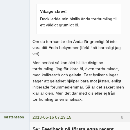
Vikage skrev:
Dock ledde min hittills ända torrhumling till
ett väldigt grumligt öl.
Om du torrhumlar din Ända lär grumligt öl inte
vara ditt Enda bekymmer (förlåt! så barnsligt jag
vet).
Men seriöst så kan ölet bli lite disigt av
torrhumling. Jag får klara öl, även torrhumlade,
med kallkrasch och gelatin. Fast fysikens lagar
säger att gelatinet hjälper bara mot jästen, enligt
initierade forummedlemmar. Så är det säkert men
klar är ölen. Men det där med dis eller ej från
torrhumling är en smaksak.
2013-05-16 07:29:15
8
Torstensson
Medlem
Sv: Feedback på första egna recept
Offline