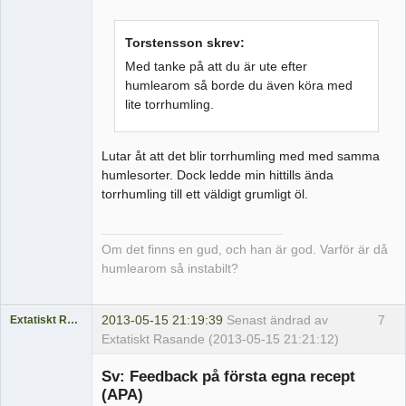
Torstensson skrev:
Med tanke på att du är ute efter
humlearom så borde du även köra med
lite torrhumling.
Lutar åt att det blir torrhumling med med samma
humlesorter. Dock ledde min hittills ända
torrhumling till ett väldigt grumligt öl.
Om det finns en gud, och han är god. Varför är då
humlearom så instabilt?
2013-05-15 21:19:39
Senast ändrad av
7
Extatiskt Rasande
Extatiskt Rasande (2013-05-15 21:21:12)
Medlem
Sv: Feedback på första egna recept
Offline
(APA)