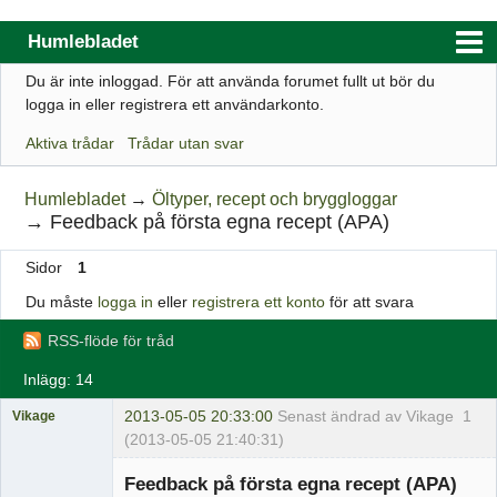
Humlebladet
Du är inte inloggad.
För att använda forumet fullt ut bör du
Index
logga in eller registrera ett användarkonto.
Användarlista
Aktiva trådar
Trådar utan svar
Regler
Humlebladet
→
Öltyper, recept och bryggloggar
Sök
→
Feedback på första egna recept (APA)
Registrera ett konto
Sidor
1
Logga in
Du måste
logga in
eller
registrera ett konto
för att svara
Webbutik
RSS-flöde för tråd
Inlägg: 14
2013-05-05 20:33:00
Senast ändrad av Vikage
1
Vikage
(2013-05-05 21:40:31)
Medlem
Feedback på första egna recept (APA)
Offline