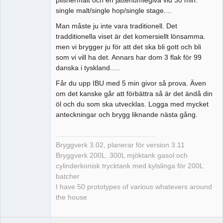
single malt/single hop/single stage....
Man måste ju inte vara traditionell. Det
tradditionella viset är det komersiellt lönsamma.
men vi brygger ju för att det ska bli gott och bli
som vi vill ha det. Annars har dom 3 flak för 99
danska i tyskland.....
Får du upp IBU med 5 min givor så prova. Även
om det kanske går att förbättra så är det ändå din
öl och du som ska utvecklas. Logga med mycket
anteckningar och brygg liknande nästa gång.
Bryggverk 3.02, planerar för version 3.11
Bryggverk 200L. 300L mjöktank gasol och
cylinderkonisk trycktank med kylslinga för 200L
batcher
I have 50 prototypes of various whatevers around
the house