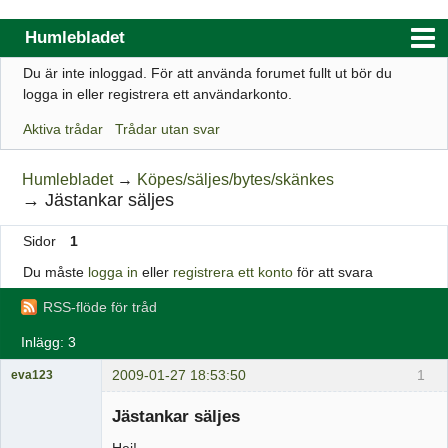
Humlebladet
Du är inte inloggad.
För att använda forumet fullt ut bör du
Index
logga in eller registrera ett användarkonto.
Användarlista
Aktiva trådar
Trådar utan svar
Regler
Humlebladet
→
Köpes/säljes/bytes/skänkes
Sök
→
Jästankar säljes
Registrera ett konto
Sidor
1
Logga in
Du måste
logga in
eller
registrera ett konto
för att svara
Webbutik
RSS-flöde för tråd
Inlägg: 3
2009-01-27 18:53:50
1
eva123
Medlem
Jästankar säljes
Offline
Hej!