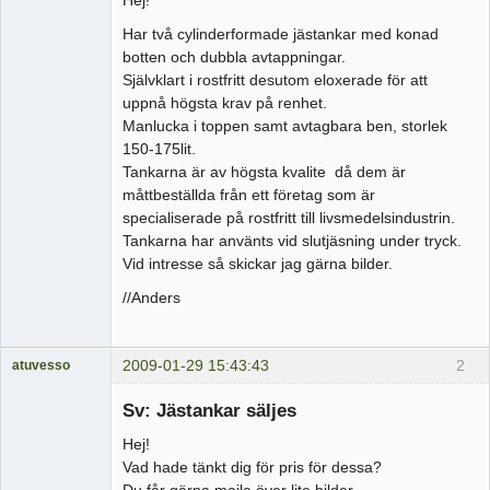
Har två cylinderformade jästankar med konad
botten och dubbla avtappningar.
Självklart i rostfritt desutom eloxerade för att
uppnå högsta krav på renhet.
Manlucka i toppen samt avtagbara ben, storlek
150-175lit.
Tankarna är av högsta kvalite då dem är
måttbeställda från ett företag som är
specialiserade på rostfritt till livsmedelsindustrin.
Tankarna har använts vid slutjäsning under tryck.
Vid intresse så skickar jag gärna bilder.
//Anders
2009-01-29 15:43:43
2
atuvesso
Medlem
Sv: Jästankar säljes
Offline
Hej!
Vad hade tänkt dig för pris för dessa?