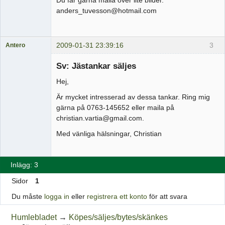
Du får gärna maila över lite bilder.
anders_tuvesson@hotmail.com
2009-01-31 23:39:16
3
Antero
Medlem
Sv: Jästankar säljes
Offline
Hej,
Är mycket intresserad av dessa tankar. Ring mig
gärna på 0763-145652 eller maila på
christian.vartia@gmail.com.
Med vänliga hälsningar, Christian
Inlägg: 3
Sidor
1
Du måste
logga in
eller
registrera ett konto
för att svara
Humlebladet
→
Köpes/säljes/bytes/skänkes