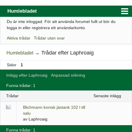
Humlebladet
Du är inte inloggad.
För att använda forumet fullt ut bör du
Index
logga in eller registrera ett användarkonto.
Användarlista
Aktiva trådar
Trådar utan svar
Regler
→
Trådar efter Laphroaig
Humlebladet
Sök
Sidor
1
Registrera ett konto
Inlägg efter Laphroaig
Anpassad sökning
Logga in
Funna trådar: 1
Webbutik
Trådar
senaste inlägg
Blichmann konisk jästank 102 l till
salu
av
Laphroaig
Funna trådar: 1