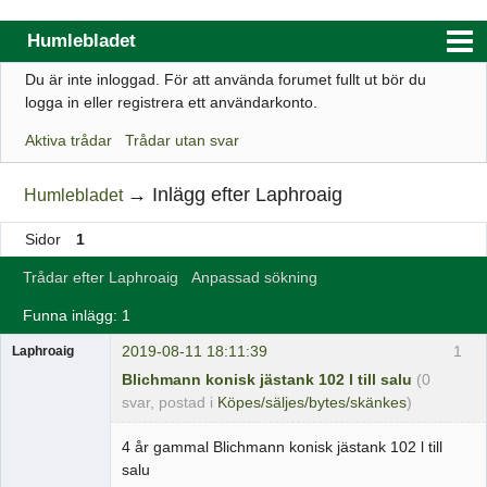
Humlebladet
Du är inte inloggad.
För att använda forumet fullt ut bör du
Index
logga in eller registrera ett användarkonto.
Användarlista
Aktiva trådar
Trådar utan svar
Regler
→
Inlägg efter Laphroaig
Humlebladet
Sök
Sidor
1
Registrera ett konto
Trådar efter Laphroaig
Anpassad sökning
Logga in
Funna inlägg: 1
Webbutik
2019-08-11 18:11:39
1
Laphroaig
Blichmann konisk jästank 102 l till salu
(0
svar, postad i
Köpes/säljes/bytes/skänkes
)
4 år gammal Blichmann konisk jästank 102 l till
salu