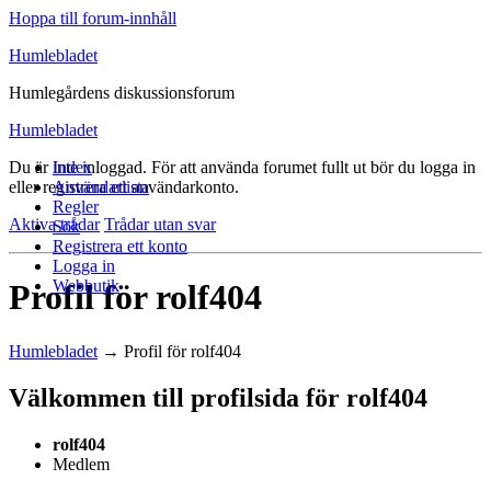
Hoppa till forum-innhåll
Humlebladet
Humlegårdens diskussionsforum
Humlebladet
Du är inte inloggad.
Index
För att använda forumet fullt ut bör du logga in
eller registrera ett användarkonto.
Användarlista
Regler
Aktiva trådar
Trådar utan svar
Sök
Registrera ett konto
Logga in
Webbutik
Profil för rolf404
Humlebladet
→
Profil för rolf404
Välkommen till profilsida för rolf404
rolf404
Medlem