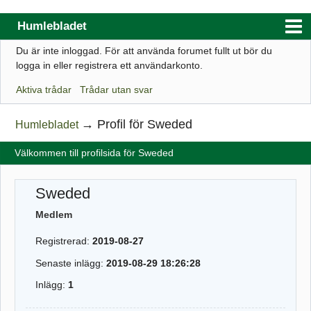
Humlebladet
Du är inte inloggad.
För att använda forumet fullt ut bör du
Index
logga in eller registrera ett användarkonto.
Användarlista
Aktiva trådar
Trådar utan svar
Regler
→
Profil för Sweded
Humlebladet
Sök
Välkommen till profilsida för Sweded
Registrera ett konto
Logga in
Sweded
Webbutik
Medlem
Registrerad:
2019-08-27
Senaste inlägg:
2019-08-29 18:26:28
Inlägg:
1