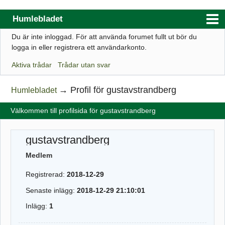
Humlebladet
Du är inte inloggad.
För att använda forumet fullt ut bör du
Index
logga in eller registrera ett användarkonto.
Användarlista
Aktiva trådar
Trådar utan svar
Regler
→
Profil för gustavstrandberg
Humlebladet
Sök
Välkommen till profilsida för gustavstrandberg
Registrera ett konto
Logga in
gustavstrandberg
Webbutik
Medlem
Registrerad:
2018-12-29
Senaste inlägg:
2018-12-29 21:10:01
Inlägg:
1