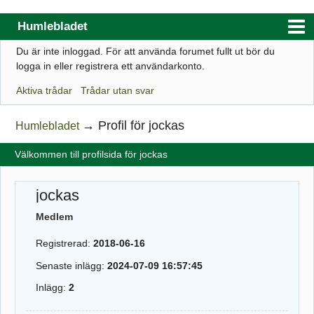
Humlebladet
Du är inte inloggad.
För att använda forumet fullt ut bör du
Index
logga in eller registrera ett användarkonto.
Användarlista
Aktiva trådar
Trådar utan svar
Regler
→
Profil för jockas
Humlebladet
Sök
Välkommen till profilsida för jockas
Registrera ett konto
Logga in
jockas
Webbutik
Medlem
Registrerad:
2018-06-16
Senaste inlägg:
2024-07-09 16:57:45
Inlägg:
2