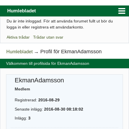
Humlebladet
Du är inte inloggad.
För att använda forumet fullt ut bör du
Index
logga in eller registrera ett användarkonto.
Användarlista
Aktiva trådar
Trådar utan svar
Regler
→
Profil för EkmanAdamsson
Humlebladet
Sök
Välkommen till profilsida för EkmanAdamsson
Registrera ett konto
Logga in
EkmanAdamsson
Webbutik
Medlem
Registrerad:
2016-08-29
Senaste inlägg:
2016-08-30 08:18:02
Inlägg:
3