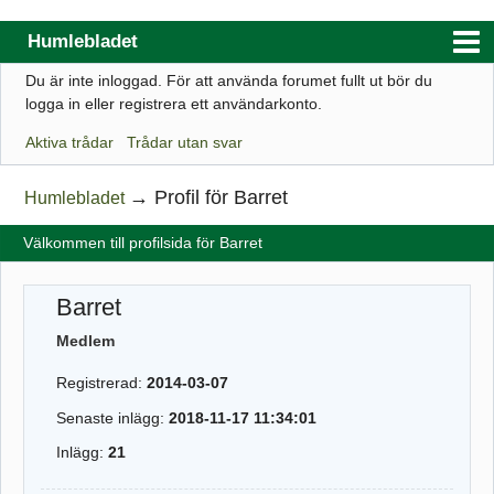
Humlebladet
Du är inte inloggad.
För att använda forumet fullt ut bör du
Index
logga in eller registrera ett användarkonto.
Användarlista
Aktiva trådar
Trådar utan svar
Regler
→
Profil för Barret
Humlebladet
Sök
Välkommen till profilsida för Barret
Registrera ett konto
Logga in
Barret
Webbutik
Medlem
Registrerad:
2014-03-07
Senaste inlägg:
2018-11-17 11:34:01
Inlägg:
21