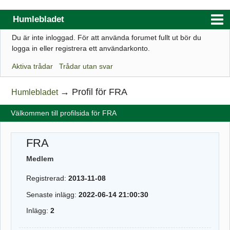
Humlebladet
Du är inte inloggad.
För att använda forumet fullt ut bör du
Index
logga in eller registrera ett användarkonto.
Användarlista
Aktiva trådar
Trådar utan svar
Regler
→
Profil för FRA
Humlebladet
Sök
Välkommen till profilsida för FRA
Registrera ett konto
Logga in
FRA
Webbutik
Medlem
Registrerad:
2013-11-08
Senaste inlägg:
2022-06-14 21:00:30
Inlägg:
2