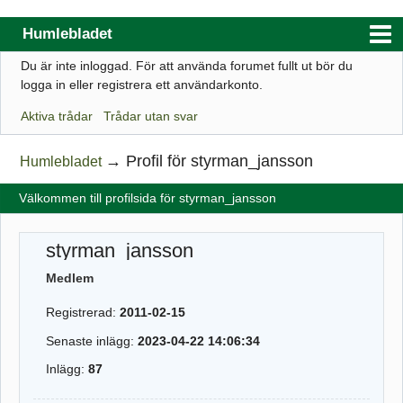
Humlebladet
Du är inte inloggad.
För att använda forumet fullt ut bör du
Index
logga in eller registrera ett användarkonto.
Användarlista
Aktiva trådar
Trådar utan svar
Regler
→
Profil för styrman_jansson
Humlebladet
Sök
Välkommen till profilsida för styrman_jansson
Registrera ett konto
Logga in
styrman_jansson
Webbutik
Medlem
Registrerad:
2011-02-15
Senaste inlägg:
2023-04-22 14:06:34
Inlägg:
87